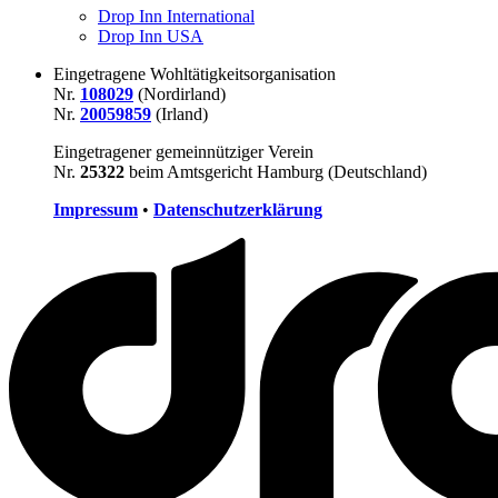
Drop Inn International
Drop Inn USA
Eingetragene Wohltätigkeitsorganisation
Nr.
108029
(Nordirland)
Nr.
20059859
(Irland)
Eingetragener gemeinnütziger Verein
Nr.
25322
beim Amtsgericht Hamburg (Deutschland)
Impressum
•
Datenschutzerklärung