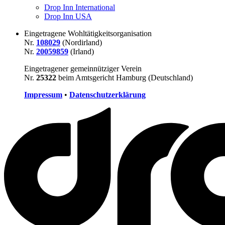
Drop Inn International
Drop Inn USA
Eingetragene Wohltätigkeitsorganisation
Nr.
108029
(Nordirland)
Nr.
20059859
(Irland)
Eingetragener gemeinnütziger Verein
Nr.
25322
beim Amtsgericht Hamburg (Deutschland)
Impressum
•
Datenschutzerklärung