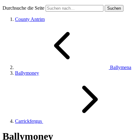
Durchsuche die Seite
County Antrim
Ballymena
Ballymoney
Carrickfergus
Ballymoney