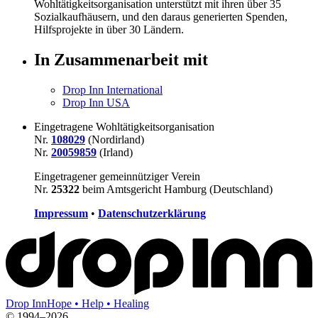
Wohltätigkeitsorganisation unterstützt mit ihren über
35
Sozialkaufhäusern, und den daraus generierten Spenden,
Hilfsprojekte in über
30
Ländern.
In Zusammenarbeit mit
Drop Inn International
Drop Inn USA
Eingetragene Wohltätigkeitsorganisation
Nr.
108029
(Nordirland)
Nr.
20059859
(Irland)
Eingetragener gemeinnütziger Verein
Nr.
25322
beim Amtsgericht Hamburg (Deutschland)
Impressum
•
Datenschutzerklärung
Drop Inn
Hope • Help • Healing
©
1994–
2026